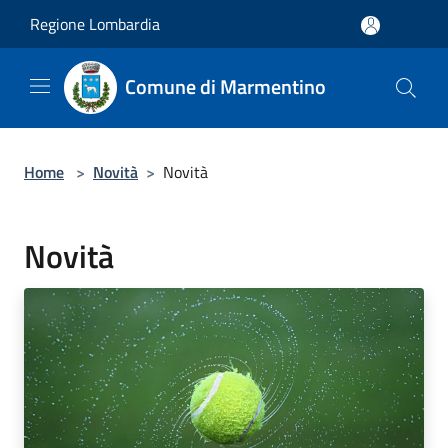
Salta al contenuto principale
Regione Lombardia
Comune di Marmentino
Home
>
Novità
>
Novità
Novità