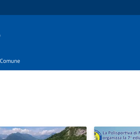
o
il Comune