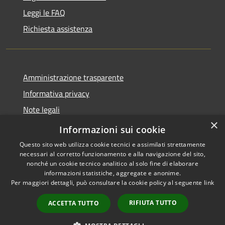
Leggi le FAQ
Richiesta assistenza
Amministrazione trasparente
Informativa privacy
Note legali
×
Dichiarazione di accessibilità
Informazioni sui cookie
Questo sito web utilizza cookie tecnici e assimilati strettamente
necessari al corretto funzionamento e alla navigazione del sito,
nonché un cookie tecnico analitico al solo fine di elaborare
informazioni statistiche, aggregate e anonime.
RSS
Copyright © 2026 • Comune di
Per maggiori dettagli, può consultare la cookie policy al seguente
link
Accessibilità
Marmentino • Powered by
Privacy
Municipium
Accesso
•
RIFIUTA TUTTO
ACCETTA TUTTO
Cookie
redazione
Mappa del sito