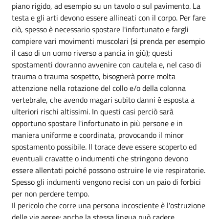
piano rigido, ad esempio su un tavolo o sul pavimento. La
testa e gli arti devono essere allineati con il corpo. Per fare
ciò, spesso è necessario spostare l'infortunato e fargli
compiere vari movimenti muscolari (si prenda per esempio
il caso di un uomo riverso a pancia in giù); questi
spostamenti dovranno avvenire con cautela e, nel caso di
trauma o trauma sospetto, bisognerà porre molta
attenzione nella rotazione del collo e/o della colonna
vertebrale, che avendo magari subito danni è esposta a
ulteriori rischi altissimi. In questi casi perciò sarà
opportuno spostare l'infortunato in più persone e in
maniera uniforme e coordinata, provocando il minor
spostamento possibile. Il torace deve essere scoperto ed
eventuali cravatte o indumenti che stringono devono
essere allentati poiché possono ostruire le vie respiratorie.
Spesso gli indumenti vengono recisi con un paio di forbici
per non perdere tempo.
Il pericolo che corre una persona incosciente è l'ostruzione
delle vie aeree: anche la stessa lingua può cadere