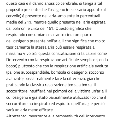
questi casi è il danno anossico cerebrale; si tenga a tal
proposito presente che l'ossigeno (necessario appunto al
cervello) è presente nell'aria-ambiente in percentuali
medie del 21%, mentre quello presente nell'aria espirata
dai polmoni è circa del 16% (Questo significa che
respirando consumiamo soltanto circa un quarto
dell'ossigeno presente nell'aria,il che significa che molto
teoricamente la stessa aria può essere respirata al
massimo 4 volte); questa constatazione ci fa capire come
l'intervento con la respirazione artificiale semplice (con la
bocca) piuttosto che con la respirazione artificiale evoluta
(pallone autoespandibile, bombola di ossigeno, soccorso
avanzato) possa realmente fare la differenza, giacché
praticando la classica respirazione bocca a bocca, il
soccorritore insufflerà nei polmoni della vittima un'aria il
cui ossigeno è già stato parzialmente utilizzato (poiché il
soccorritore ha inspirato ed espirato quell'aria), e perciò
sarà un'aria meno efficace.
Altrettanto importante è la tempestività dell'intervento: