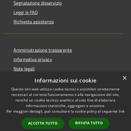
Segnalazione disservizio
Leggi le FAQ
Richiesta assistenza
Amministrazione trasparente
Informativa privacy
Note legali
×
Dichiarazione di accessibilità
Informazioni sui cookie
Questo sito web utilizza cookie tecnici e assimilati strettamente
necessari al corretto funzionamento e alla navigazione del sito,
nonché un cookie tecnico analitico al solo fine di elaborare
informazioni statistiche, aggregate e anonime.
RSS
Copyright © 2026 • Comune di
Per maggiori dettagli, può consultare la cookie policy al seguente
link
Accessibilità
Marmentino • Powered by
Privacy
Municipium
Accesso
•
RIFIUTA TUTTO
ACCETTA TUTTO
Cookie
redazione