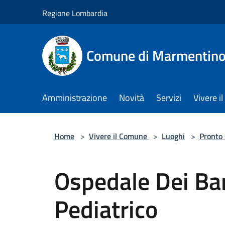
Salta al contenuto principale
Regione Lombardia
Comune di Marmentin
Amministrazione
Novità
Servizi
Vivere 
Home
>
Vivere il Comune
>
Luoghi
>
Pronto
Ospedale Dei Ba
Pediatrico