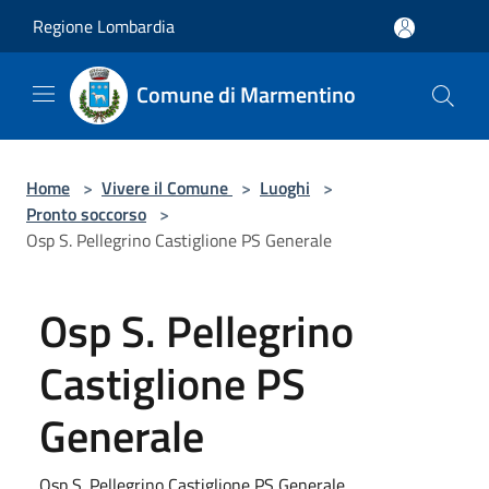
Salta al contenuto principale
Regione Lombardia
Comune di Marmentino
Home
>
Vivere il Comune
>
Luoghi
>
Pronto soccorso
>
Osp S. Pellegrino Castiglione PS Generale
Osp S. Pellegrino
Castiglione PS
Generale
Osp S. Pellegrino Castiglione PS Generale