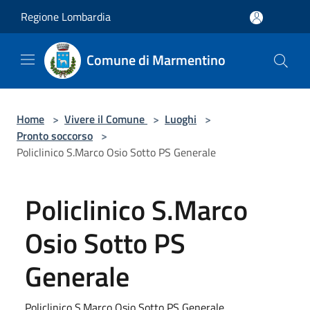
Salta al contenuto principale
Regione Lombardia
Comune di Marmentino
Home
>
Vivere il Comune
>
Luoghi
>
Pronto soccorso
>
Policlinico S.Marco Osio Sotto PS Generale
Policlinico S.Marco
Osio Sotto PS
Generale
Policlinico S.Marco Osio Sotto PS Generale