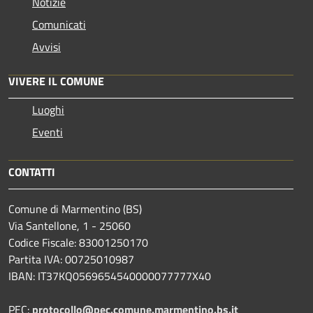
Notizie
Comunicati
Avvisi
VIVERE IL COMUNE
Luoghi
Eventi
CONTATTI
Comune di Marmentino (BS)
Via Santellone, 1 - 25060
Codice Fiscale: 83001250170
Partita IVA: 00725010987
IBAN: IT37KQ0569654540000077777X40
PEC:
protocollo@pec.comune.marmentino.bs.it