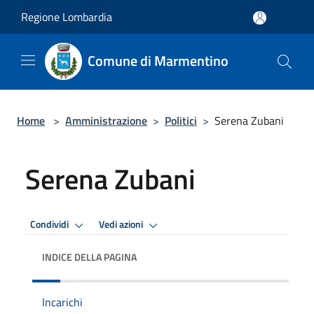
Salta al contenuto principale
Regione Lombardia
Comune di Marmentino
Home
>
Amministrazione
>
Politici
>
Serena Zubani
Serena Zubani
Condividi
Vedi azioni
INDICE DELLA PAGINA
Incarichi