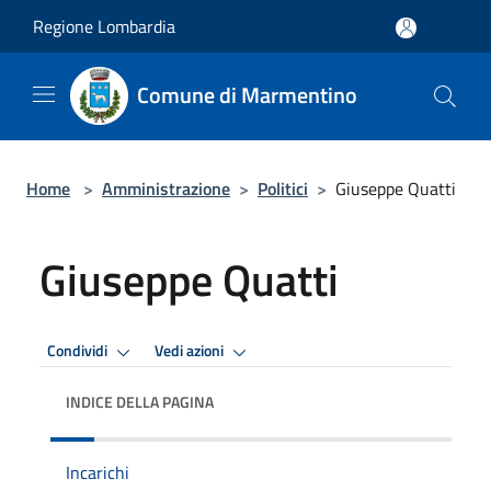
Salta al contenuto principale
Regione Lombardia
Comune di Marmentino
Home
>
Amministrazione
>
Politici
>
Giuseppe Quatti
Giuseppe Quatti
Condividi
Vedi azioni
INDICE DELLA PAGINA
Incarichi