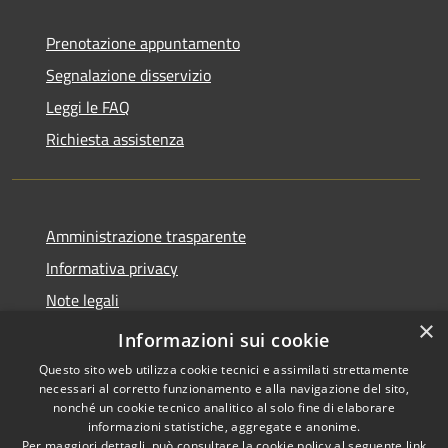
Prenotazione appuntamento
Segnalazione disservizio
Leggi le FAQ
Richiesta assistenza
Amministrazione trasparente
Informativa privacy
Note legali
×
Dichiarazione di accessibilità
Informazioni sui cookie
Questo sito web utilizza cookie tecnici e assimilati strettamente
necessari al corretto funzionamento e alla navigazione del sito,
nonché un cookie tecnico analitico al solo fine di elaborare
informazioni statistiche, aggregate e anonime.
RSS
Copyright © 2026 • Comune di
Per maggiori dettagli, può consultare la cookie policy al seguente
link