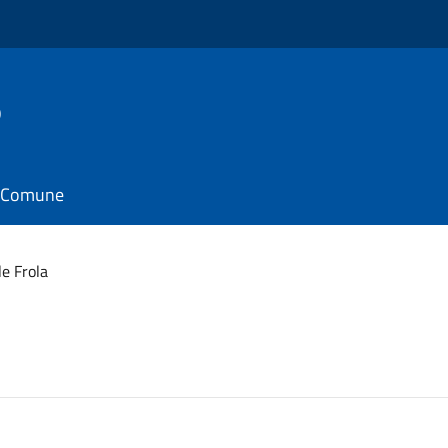
o
il Comune
e Frola