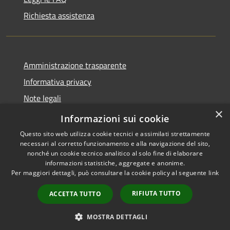
Richiesta assistenza
Amministrazione trasparente
Informativa privacy
Note legali
×
Dichiarazione di accessibilità
Informazioni sui cookie
Questo sito web utilizza cookie tecnici e assimilati strettamente
necessari al corretto funzionamento e alla navigazione del sito,
nonché un cookie tecnico analitico al solo fine di elaborare
informazioni statistiche, aggregate e anonime.
RSS
Copyright © 2026 • Comune di
Per maggiori dettagli, può consultare la cookie policy al seguente
link
Accessibilità
Marmentino • Powered by
Privacy
Municipium
Accesso
•
RIFIUTA TUTTO
ACCETTA TUTTO
Cookie
redazione
Mappa del sito
MOSTRA DETTAGLI